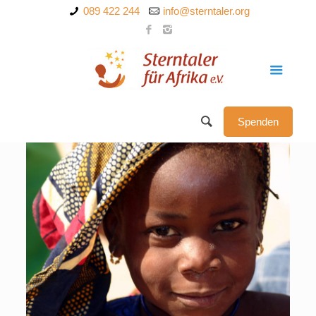
089 422 244
info@sterntaler.org
Spenden