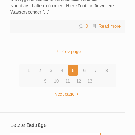
Nachbarschaften informiert! Hier könnt ihr für weitere
Wasserspender […]
0
Read more
Prev page
1
2
3
4
5
6
7
8
9
10
11
12
13
Next page
Letzte Beiträge